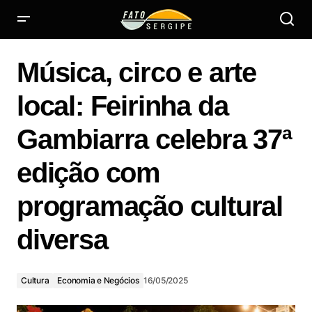
Música, circo e arte local: Feirinha da Gambiarra celebra
37ª edição com programação cultural diversa
Música, circo e arte
local: Feirinha da
Gambiarra celebra 37ª
edição com
programação cultural
diversa
Cultura
Economia e Negócios
16/05/2025