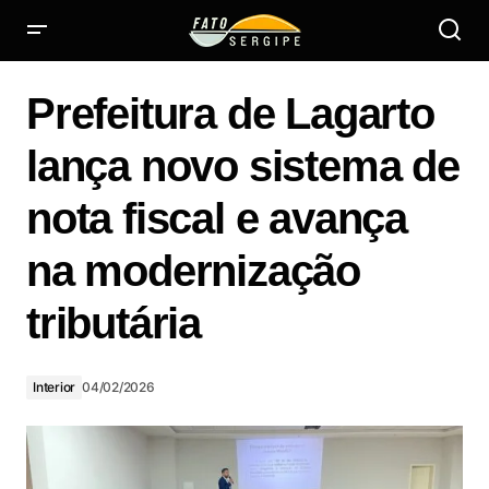
Prefeitura de Lagarto lança novo sistema de nota fiscal e
avança na modernização tributária
Prefeitura de Lagarto
lança novo sistema de
nota fiscal e avança
na modernização
tributária
Interior
04/02/2026