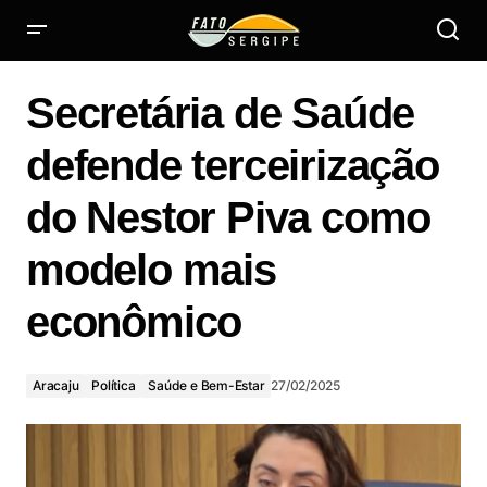
Secretária de Saúde defende terceirização do Nestor Piva
como modelo mais econômico
Secretária de Saúde
defende terceirização
do Nestor Piva como
modelo mais
econômico
Aracaju
Política
Saúde e Bem-Estar
27/02/2025