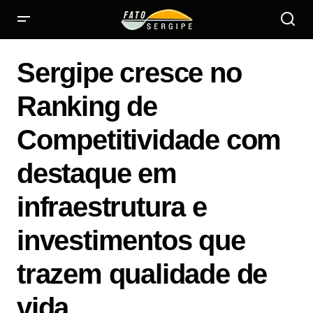
Sergipe cresce no Ranking de Competitividade com
destaque em infraestrutura e investimentos que trazem
Sergipe cresce no
qualidade de vida
Ranking de
Competitividade com
destaque em
infraestrutura e
investimentos que
trazem qualidade de
vida