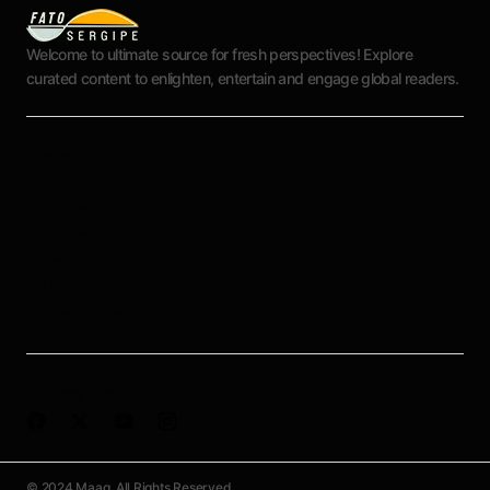
Welcome to ultimate source for fresh perspectives! Explore
curated content to enlighten, entertain and engage global readers.
Aracaju
Interior
Política
Cultura
Esportes
Editorial
Entrevistas
Follow Us
© 2024 Maag. All Rights Reserved.