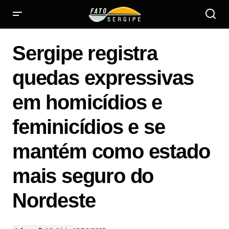
Sergipe registra quedas expressivas em homicídios e
feminicídios e se mantém como estado mais seguro do
Sergipe registra
Nordeste
quedas expressivas
em homicídios e
feminicídios e se
mantém como estado
mais seguro do
Nordeste